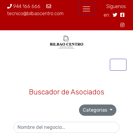
944 166 666
Síguenos
tecnico@bilbaocentro.com
en:
Buscador de Asociados
Categorias