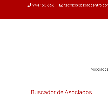
944 166 666
tecnico@bilbaocentro.co
Asociado
Buscador de Asociados