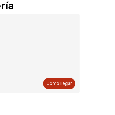
í­a
Cómo llegar