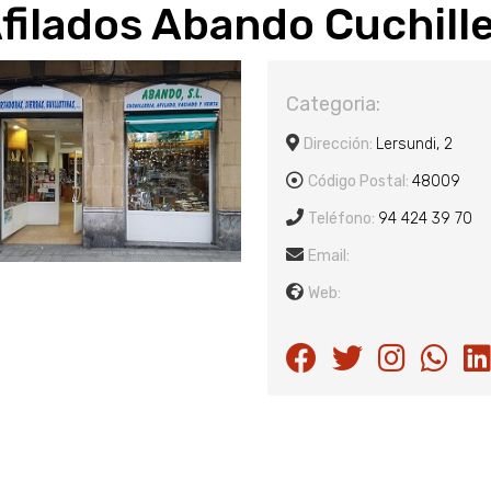
filados Abando Cuchiller
Categoria:
Dirección:
Lersundi, 2
Código Postal:
48009
Teléfono:
94 424 39 70
Email:
Web: