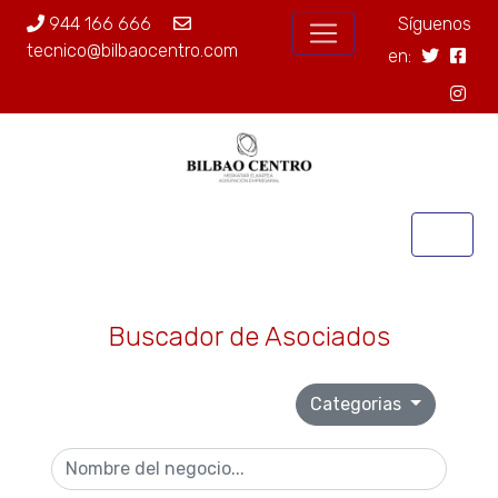
944 166 666
Síguenos
tecnico@bilbaocentro.com
en:
Buscador de Asociados
Categorias