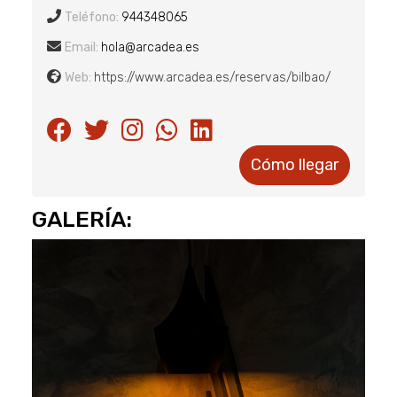
Teléfono:
944348065
Email:
hola@arcadea.es
Web:
https://www.arcadea.es/reservas/bilbao/
Cómo llegar
GALERÍA: