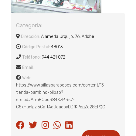
Categoria:
Dirección:
Alameda Urquijo, 76, Adobe
Código Postal:
48013
Teléfono:
944 421 072
Email:
Web:
https://www.sillasparabebes.com/content/13-
tienda-bambino-bilbao?
srsltid=AfmBOoqR84XzPIRs7-
C8kHunIgzi5CaTtAdJqaooyDDfKPogZo28EPQO