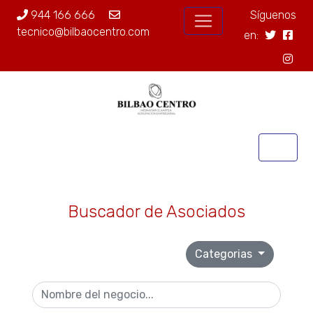
944 166 666
Síguenos
tecnico@bilbaocentro.com
en:
Buscador de Asociados
Categorias