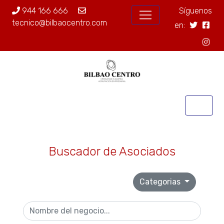
944 166 666
Síguenos
tecnico@bilbaocentro.com
en:
Buscador de Asociados
Categorias