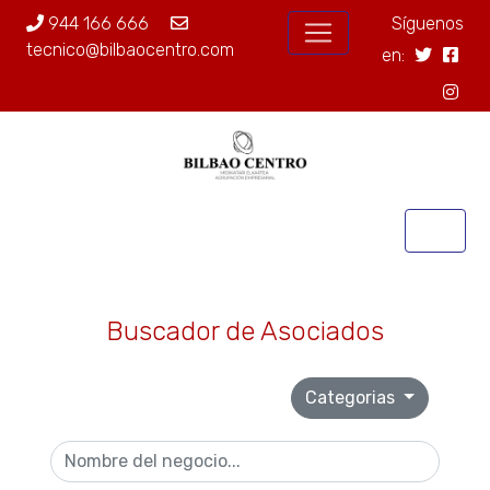
944 166 666
Síguenos
tecnico@bilbaocentro.com
en:
Buscador de Asociados
Categorias