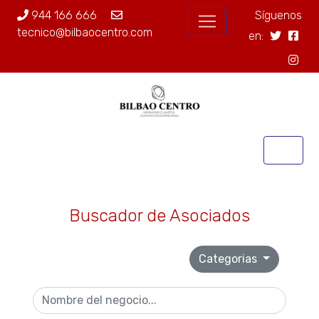
944 166 666
Síguenos
tecnico@bilbaocentro.com
en:
Buscador de Asociados
Categorias