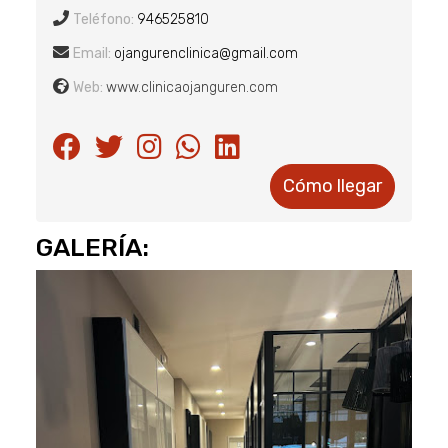
Teléfono:
946525810
Email:
ojangurenclinica@gmail.com
Web:
www.clinicaojanguren.com
Cómo llegar
GALERÍA: