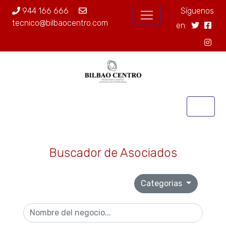
944 166 666
Síguenos
tecnico@bilbaocentro.com
en:
Buscador de Asociados
Categorias