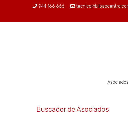
944 166 666
tecnico@bilbaocentro.co
Asociado
Buscador de Asociados