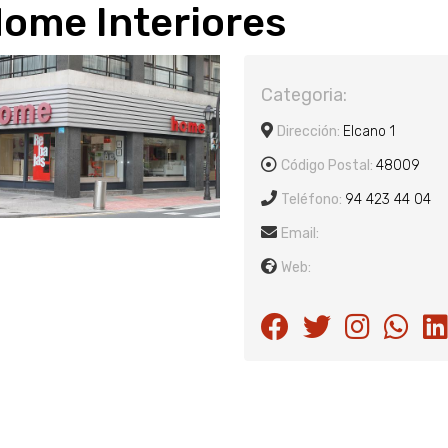
ome Interiores
Categoria:
Dirección:
Elcano 1
Código Postal:
48009
Teléfono:
94 423 44 04
Email:
Web: