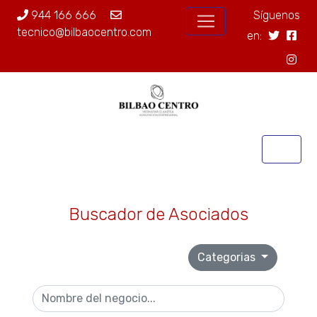
944 166 666
Síguenos
tecnico@bilbaocentro.com
en:
Buscador de Asociados
Categorias