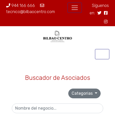
944 166 666
Síguenos
tecnico@bilbaocentro.com
en:
Buscador de Asociados
Categorias