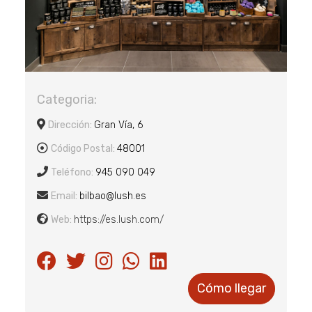
Categoria:
Dirección:
Gran Ví­a, 6
Código Postal:
48001
Teléfono:
945 090 049
Email:
bilbao@lush.es
Web:
https://es.lush.com/
Cómo llegar