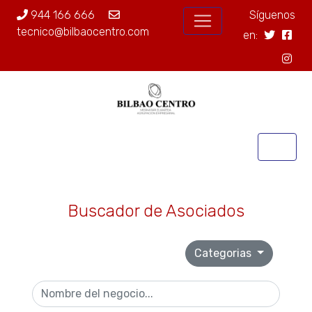
944 166 666
Síguenos
tecnico@bilbaocentro.com
en:
Buscador de Asociados
Categorias