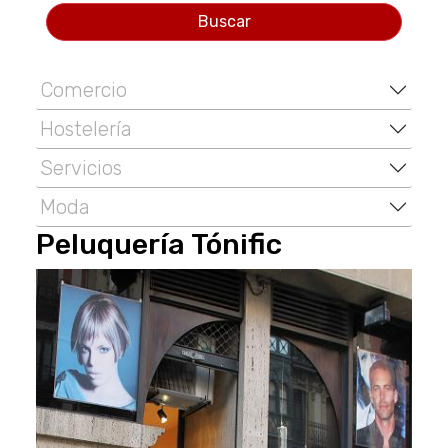
Buscar
Comercio
Hostelería
Servicios
Moda
Peluquerí­a Tónific