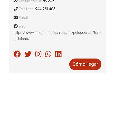
Código Postal:
48009
Teléfono:
944 231 485
Email:
Web:
https://www.peluqueriadechicas.es/peluquerias/tonif
ic-bilbao/
Cómo llegar