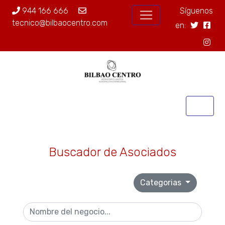
944 166 666
Síguenos
tecnico@bilbaocentro.com
en:
Buscador de Asociados
Categorias