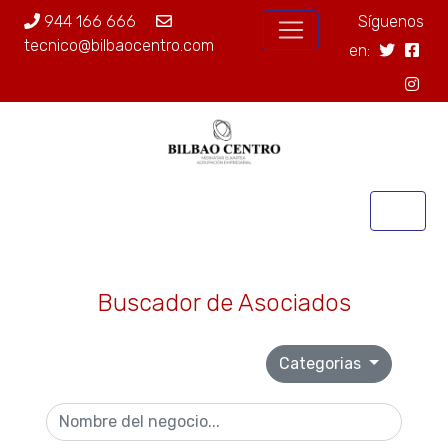
944 166 666
Síguenos
tecnico@bilbaocentro.com
en:
Buscador de Asociados
Categorias