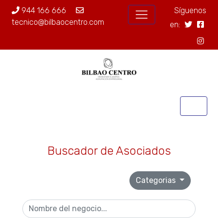
944 166 666
Síguenos
tecnico@bilbaocentro.com
en:
Buscador de Asociados
Categorias